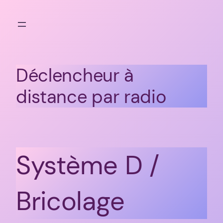
Aller
au
contenu
Déclencheur à
distance par radio
Système D /
Bricolage