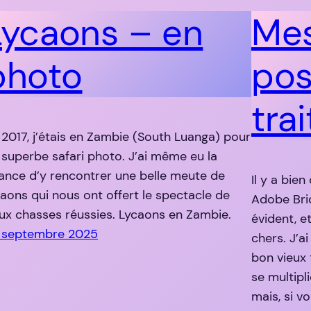
Lycaons – en
Mes
photo
pos
tra
 2017, j’étais en Zambie (South Luanga) pour
 superbe safari photo. J’ai même eu la
ance d’y rencontrer une belle meute de
Il y a bie
caons qui nous ont offert le spectacle de
Adobe Bri
ux chasses réussies. Lycaons en Zambie.
évident, e
 septembre 2025
chers. J’ai
bon vieux
se multipli
mais, si v