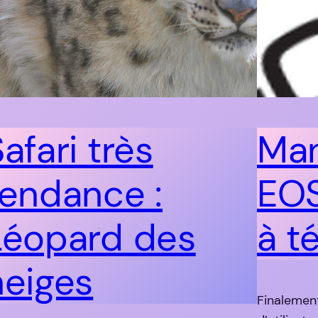
afari très
Man
tendance :
EOS
Léopard des
à t
neiges
Finalemen