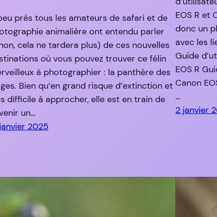
d’utilisat
EOS R et 
peu près tous les amateurs de safari et de
donc un pl
otographie animalière ont entendu parler
avec les l
inon, cela ne tardera plus) de ces nouvelles
Guide d’ut
stinations où vous pouvez trouver ce félin
EOS R Guid
rveilleux à photographier : la panthère des
Canon EOS
iges. Bien qu’en grand risque d’extinction et
…
s difficile à approcher, elle est en train de
2 janvier 
venir un…
 janvier 2025