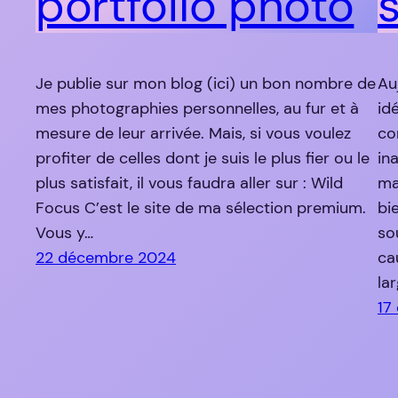
portfolio photo
s
Je publie sur mon blog (ici) un bon nombre de
Au
mes photographies personnelles, au fur et à
id
mesure de leur arrivée. Mais, si vous voulez
co
profiter de celles dont je suis le plus fier ou le
in
plus satisfait, il vous faudra aller sur : Wild
ma
Focus C’est le site de ma sélection premium.
bi
Vous y…
so
22 décembre 2024
ca
la
17