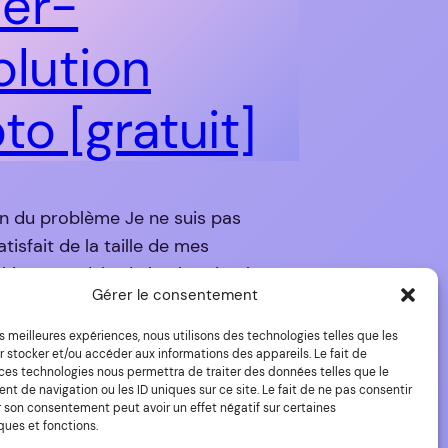
er-
olution
to [gratuit]
on du problème Je ne suis pas
tisfait de la taille de mes
ies. La méthode la plus simple est
Gérer le consentement
e prendre n’importe quel
(ou équivalent), d’appliquer un
les meilleures expériences, nous utilisons des technologies telles que les
t de taille (avec une méthode
 stocker et/ou accéder aux informations des appareils. Le fait de
 ces technologies nous permettra de traiter des données telles que le
our obtenir 2x ou 3x ou 4x plus de
 de navigation ou les ID uniques sur ce site. Le fait de ne pas consentir
r son consentement peut avoir un effet négatif sur certaines
 marche bien et vite, mais ça…
ques et fonctions.
23