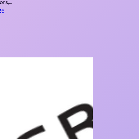
ors,…
25