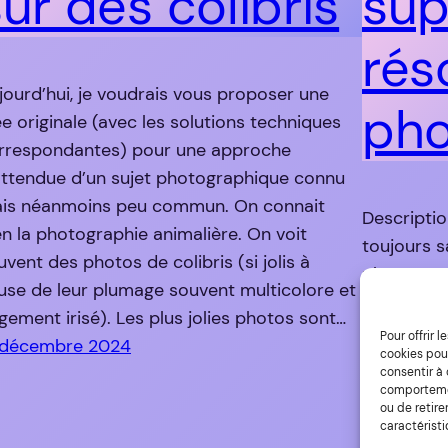
ur des colibris
sup
rés
jourd’hui, je voudrais vous proposer une
pho
ée originale (avec les solutions techniques
rrespondantes) pour une approche
attendue d’un sujet photographique connu
is néanmoins peu commun. On connait
Descripti
en la photographie animalière. On voit
toujours sa
uvent des photos de colibris (si jolis à
photograph
use de leur plumage souvent multicolore et
toujours d
rgement irisé). Les plus jolies photos sont…
Photoshop 
Pour offrir 
 décembre 2024
changemen
cookies pour
consentir à
Lanczos) p
comportement
ou de retire
pixels. Ça
caractéristi
29 juin 20