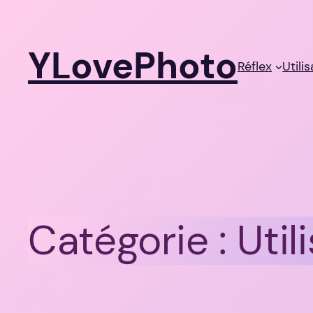
Aller
au
YLovePhoto
contenu
Réflex
Utili
Catégorie :
Util