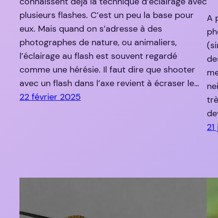
connaissent déjà la technique d’éclairage avec
plusieurs flashes. C’est un peu la base pour
A 
eux. Mais quand on s’adresse à des
ph
photographes de nature, ou animaliers,
(s
l’éclairage au flash est souvent regardé
de
comme une hérésie. Il faut dire que shooter
me
avec un flash dans l’axe revient à écraser le…
ne
22 février 2025
trè
de
21