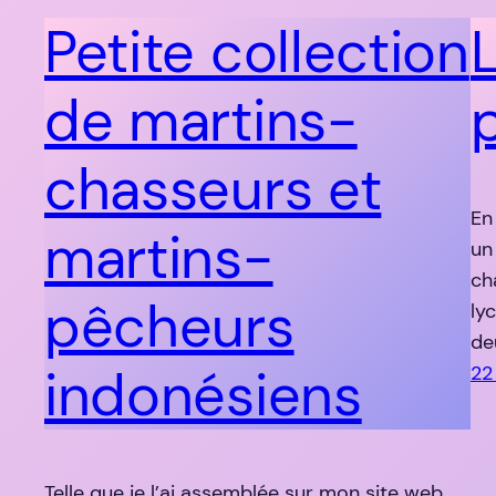
Petite collection
de martins-
chasseurs et
En
martins-
un
ch
pêcheurs
ly
de
indonésiens
22
Telle que je l’ai assemblée sur mon site web