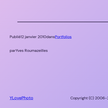
Publié
12 janvier 2010
dans
Portfolios
par
Yves Roumazeilles
YLovePhoto
Copyright (C) 2006-2