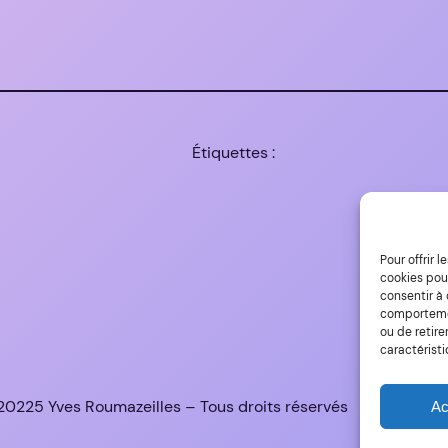
Étiquettes :
Pour offrir 
cookies pour
consentir à
comportement
ou de retire
caractéristi
0225 Yves Roumazeilles – Tous droits réservés
Ac