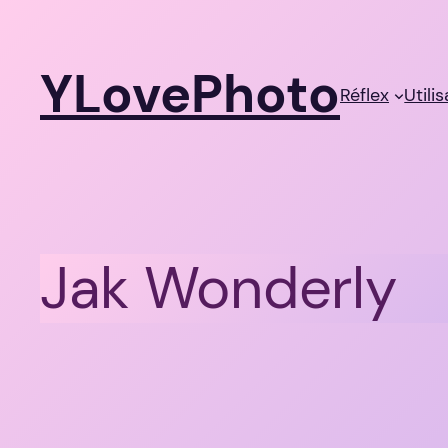
Aller
au
YLovePhoto
contenu
Réflex
Utili
Jak Wonderly