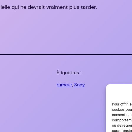
ielle qui ne devrait vraiment plus tarder.
Étiquettes :
rumeur
, 
Sony
Pour offrir 
cookies pour
consentir à
comportement
ou de retire
caractéristi