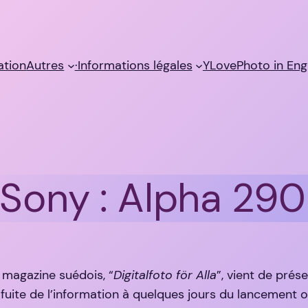
sation
Autres
·Informations légales
YLovePhoto in Eng
 Sony : Alpha 29
n magazine suédois, “
Digitalfoto för Alla
”, vient de prés
uite de l’information à quelques jours du lancement off