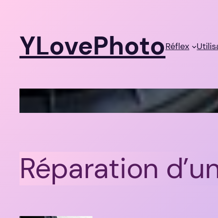
Aller
au
YLovePhoto
contenu
Réflex
Utili
Réparation d’un