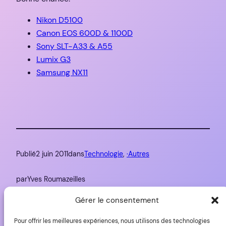
Nikon D5100
Canon EOS 600D & 1100D
Sony SLT-A33 & A55
Lumix G3
Samsung NX11
Publié
2 juin 2011
dans
Technologie
, 
·Autres
par
Yves Roumazeilles
Gérer le consentement
Étiquettes :
Pour offrir les meilleures expériences, nous utilisons des technologies
nuage
, 
wordle
, 
YLovePhoto