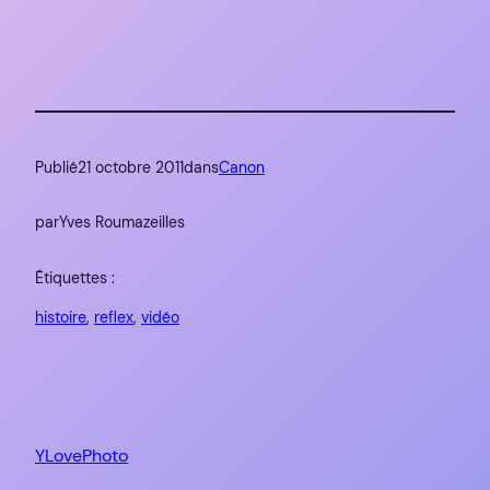
Publié
21 octobre 2011
dans
Canon
par
Yves Roumazeilles
Étiquettes :
histoire
, 
reflex
, 
vidéo
YLovePhoto