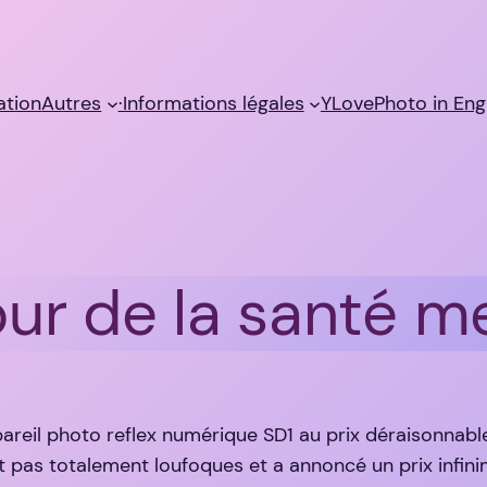
sation
Autres
·Informations légales
YLovePhoto in Eng
our de la santé m
areil photo reflex numérique SD1 au prix déraisonnabl
t pas totalement loufoques et a annoncé un prix infin