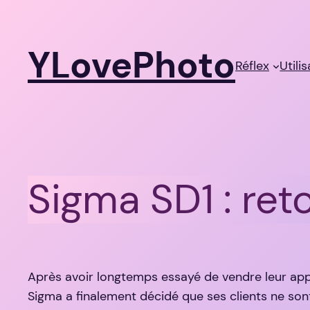
Aller
au
YLovePhoto
contenu
Réflex
Utili
Sigma SD1 : ret
Après avoir longtemps essayé de vendre leur app
Sigma a finalement décidé que ses clients ne son