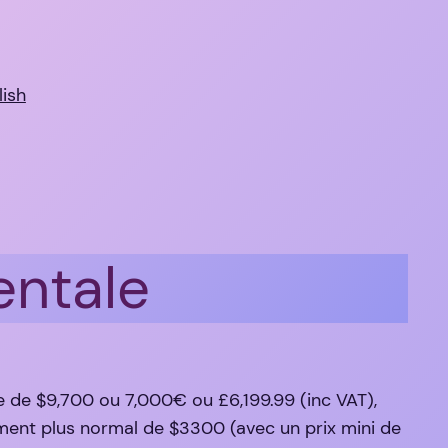
lish
entale
e de $9,700 ou 7,000€ ou £6,199.99 (inc VAT),
iment plus normal de $3300 (avec un prix mini de