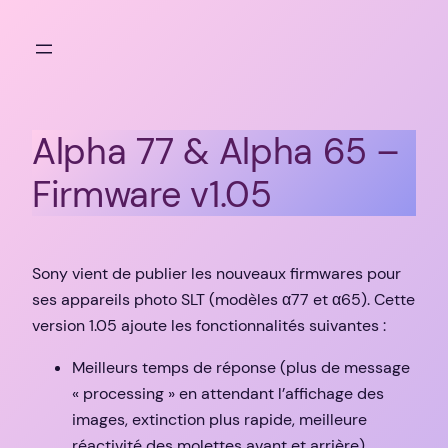
Aller
au
contenu
Alpha 77 & Alpha 65 –
Firmware v1.05
Sony vient de publier les nouveaux firmwares pour
ses appareils photo SLT (modèles α77 et α65). Cette
version 1.05 ajoute les fonctionnalités suivantes :
Meilleurs temps de réponse (plus de message
« processing » en attendant l’affichage des
images, extinction plus rapide, meilleure
réactivité des molettes avant et arrière)