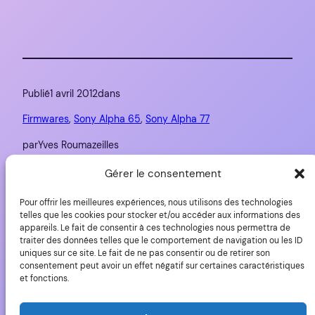
Publié
1 avril 2012
dans
Firmwares
, 
Sony Alpha 65
, 
Sony Alpha 77
par
Yves Roumazeilles
Gérer le consentement
Étiquettes :
Pour offrir les meilleures expériences, nous utilisons des technologies
Alpha
, 
firmware
, 
Sony
, 
téléchargement
, 
upgrade
telles que les cookies pour stocker et/ou accéder aux informations des
appareils. Le fait de consentir à ces technologies nous permettra de
traiter des données telles que le comportement de navigation ou les ID
uniques sur ce site. Le fait de ne pas consentir ou de retirer son
consentement peut avoir un effet négatif sur certaines caractéristiques
et fonctions.
YLovePhoto