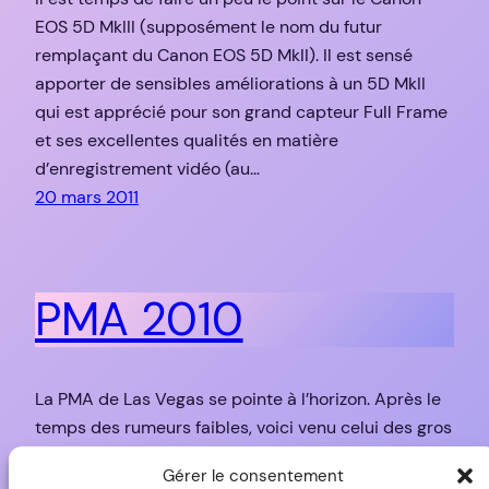
EOS 5D MkIII (supposément le nom du futur
remplaçant du Canon EOS 5D MkII). Il est sensé
apporter de sensibles améliorations à un 5D MkII
qui est apprécié pour son grand capteur Full Frame
et ses excellentes qualités en matière
d’enregistrement vidéo (au…
20 mars 2011
PMA 2010
La PMA de Las Vegas se pointe à l’horizon. Après le
temps des rumeurs faibles, voici venu celui des gros
bruits de couloir, mais pas encore des informations
Gérer le consentement
réelles. Nikon passe son temps à répéter à qui veut