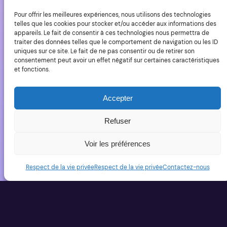
l’entendre que 2010 sera une grosse année qui va
Pour offrir les meilleures expériences, nous utilisons des technologies
déménager. Je comprends que cela annonce au
telles que les cookies pour stocker et/ou accéder aux informations des
appareils. Le fait de consentir à ces technologies nous permettra de
moins…
traiter des données telles que le comportement de navigation ou les ID
4 février 2010
uniques sur ce site. Le fait de ne pas consentir ou de retirer son
consentement peut avoir un effet négatif sur certaines caractéristiques
et fonctions.
Accepter
Refuser
Voir les préférences
YLovePhoto
Respect de la vie privée
Respect de la vie privée
Contactez-nous
Copyright (C) 2006-20225 Yves Roumazeilles – Tous
droits réservés
Fièrement propulsé par
WordPress