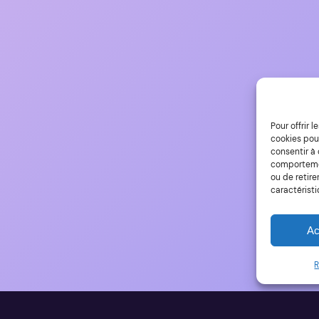
Pour offrir 
cookies pour
consentir à
comportement
ou de retire
caractéristi
Ac
R
0225 Yves Roumazeilles – Tous droits réservés