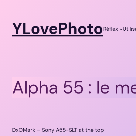
Aller
au
YLovePhoto
contenu
Réflex
Utili
Alpha 55 : le m
DxOMark – Sony A55-SLT at the top