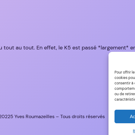
 tout au tout. En effet, le K5 est passé *largement* en
Pour offrir 
cookies pour
consentir à
comportement
ou de retire
caractéristi
0225 Yves Roumazeilles – Tous droits réservés
Ac
R