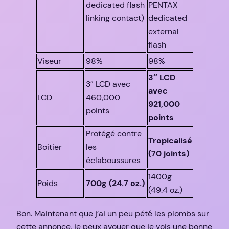
dedicated flash
PENTAX
linking contact)
dedicated
external
flash
Viseur
98%
98%
3″ LCD
3″ LCD avec
avec
LCD
460,000
921,000
points
points
Protégé contre
Tropicalisé
Boitier
les
(70 joints)
éclaboussures
1400g
Poids
700g (24.7 oz.)
(49.4 oz.)
Bon. Maintenant que j’ai un peu pété les plombs sur
cette annonce, je peux avouer que je vois une
bonne