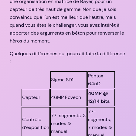
une organisation en matrice de Bayer, pour un
capteur de très haut de gamme. Non que je sois
convaincu que l’un est meilleur que l’autre, mais
quand vous êtes le challenger, vous avez intérêt à
apporter des arguments en béton pour renverser le
héros du moment.
Quelques différences qui pourrait faire la différence
:
Pentax
Sigma SD1
645D
40MP @
Capteur
46MP Foveon
12/14 bits
77-
77-segments, 3
Contrôle
segments,
modes &
d’exposition
7 modes &
manuel
manuel