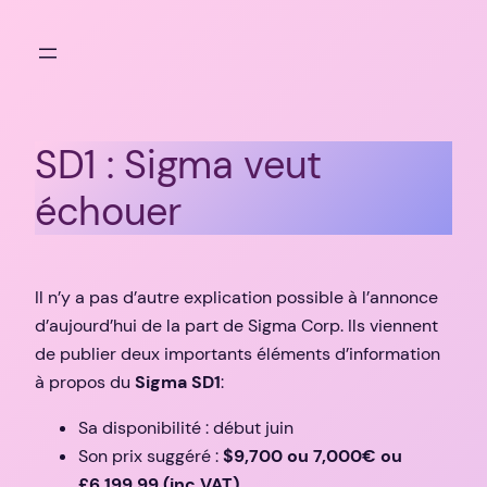
Aller
au
contenu
SD1 : Sigma veut
échouer
Il n’y a pas d’autre explication possible à l’annonce
d’aujourd’hui de la part de Sigma Corp. Ils viennent
de publier deux importants éléments d’information
à propos du
Sigma SD1
:
Sa disponibilité : début juin
Son prix suggéré :
$9,700 ou 7,000€ ou
£6,199.99 (inc VAT)