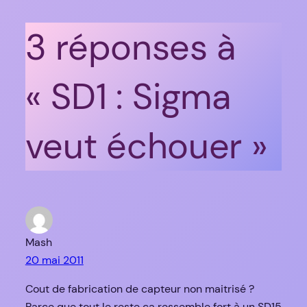
3 réponses à
« SD1 : Sigma
veut échouer »
Mash
20 mai 2011
Cout de fabrication de capteur non maitrisé ?
Parce que tout le reste ça ressemble fort à un SD15