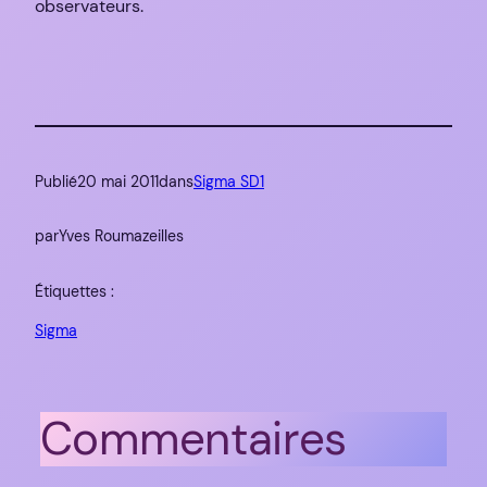
observateurs.
Publié
20 mai 2011
dans
Sigma SD1
par
Yves Roumazeilles
Étiquettes :
Sigma
Commentaires