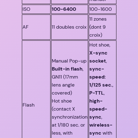
ISO
100-6400
100-1600
11 zones
AF
11 doubles croix
(dont 9
croix)
Hot shoe,
X-sync
Manual Pop-up
socket
,
Built-in flash
,
sync-
GN11 (17mm
speed:
lens angle
1/125 sec.
,
covered)
P-TTL
,
Hot shoe
high-
Flash
(contact X
speed-
synchronization
sync
,
at 1/180 sec. or
wireless-
less, with
sync
with