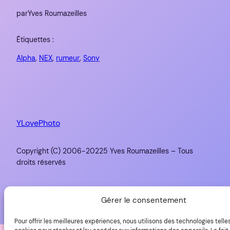
par
Yves Roumazeilles
Étiquettes :
Alpha
, 
NEX
, 
rumeur
, 
Sony
YLovePhoto
Copyright (C) 2006-20225 Yves Roumazeilles – Tous
droits réservés
Fièrement propulsé par
WordPress
Gérer le consentement
Pour offrir les meilleures expériences, nous utilisons des technologies telle