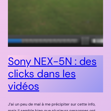
Sony NEX-5N : des
clicks dans les
vidéos
J’ai un peu de mal à me précipiter sur cette info,
mais il semble bien que plusieurs personnes ont