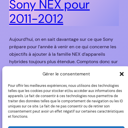
Sony NEX pour
2011-2012
Aujourd’hui, on en sait davantage sur ce que Sony
prépare pour l’année à venir en ce qui concerne les
objectifs à ajouter à la famille NEX d’appareils
hybrides toujours plus étendue. Comptons donc sur
7 nouveaux objectifs en provenance soit de Sony,
Gérer le consentement
soit de Zeiss : Sony 30mm macro Sony 50mm f/1.8
Zeiss 24mm f/1.7…
Pour offrir les meilleures expériences, nous utilisons des technologies
16 mai 2011
telles que les cookies pour stocker et/ou accéder aux informations des
appareils. Le fait de consentir à ces technologies nous permettra de
traiter des données telles que le comportement de navigation ou les ID
uniques sur ce site. Le fait de ne pas consentir ou de retirer son
consentement peut avoir un effet négatif sur certaines caractéristiques
et fonctions.
Le Sony NEX-5