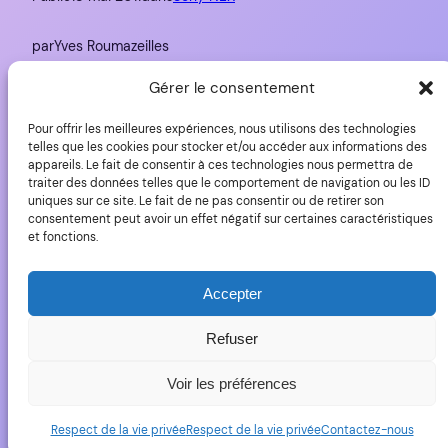
par
Yves Roumazeilles
Gérer le consentement
Étiquettes :
Pour offrir les meilleures expériences, nous utilisons des technologies
NEX
, 
rumeur
, 
Sony
telles que les cookies pour stocker et/ou accéder aux informations des
appareils. Le fait de consentir à ces technologies nous permettra de
traiter des données telles que le comportement de navigation ou les ID
uniques sur ce site. Le fait de ne pas consentir ou de retirer son
consentement peut avoir un effet négatif sur certaines caractéristiques
et fonctions.
YLovePhoto
Accepter
Copyright (C) 2006-20225 Yves Roumazeilles – Tous
droits réservés
Refuser
Voir les préférences
Fièrement propulsé par
WordPress
Respect de la vie privée
Respect de la vie privée
Contactez-nous