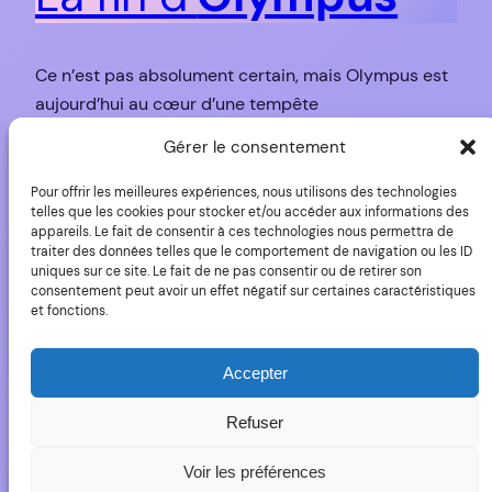
Ce n’est pas absolument certain, mais Olympus est
aujourd’hui au cœur d’une tempête
particulièrement violente. Tellement qu’il est permis
Gérer le consentement
de se demander si la marque survivra. De fait, nous
sommes les observateurs d’une invraisemblable
Pour offrir les meilleures expériences, nous utilisons des technologies
telles que les cookies pour stocker et/ou accéder aux informations des
chronique financière sur fond de malversations, de
appareils. Le fait de consentir à ces technologies nous permettra de
comptabilité créative (du genre qui met les patrons
traiter des données telles que le comportement de navigation ou les ID
uniques sur ce site. Le fait de ne pas consentir ou de retirer son
en prison) et liens possibles avec…
consentement peut avoir un effet négatif sur certaines caractéristiques
21 novembre 2011
et fonctions.
Accepter
Les nouveaux RAW
Refuser
Sony sur Capture
Voir les préférences