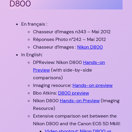
D800
En français :
Chasseur d’Images n343 – Mai 2012
Réponses Photo n°242 – Mai 2012
Chasseur d’Images :
Nikon D800
In English:
DPReview: Nikon D800
Hands-on
Preview
(with side-by-side
comparisons)
Imaging resource:
Hands-on preview
Bbo Atkins:
D800 preview
Nikon D800
Hands-on Preview
(Imaging
Resource)
Extensive comparison set between the
Nikon D800 and the Canon EOS 5D MkIII:
Video shootout: Nikon D800 vs.