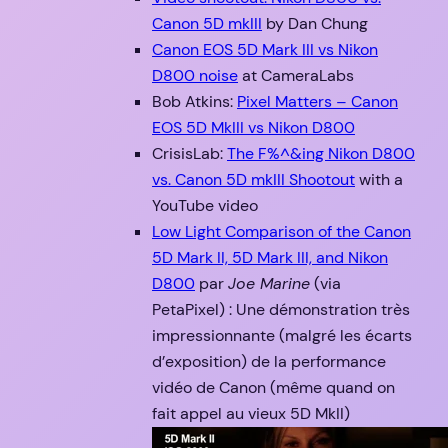
Canon 5D mkIII
by Dan Chung
Canon EOS 5D Mark III vs Nikon
D800 noise
at CameraLabs
Bob Atkins:
Pixel Matters – Canon
EOS 5D MkIII vs Nikon D800
CrisisLab:
The F%^&ing Nikon D800
vs. Canon 5D mkIII Shootout
with a
YouTube video
Low Light Comparison of the Canon
5D Mark II, 5D Mark III, and Nikon
D800
par
Joe Marine
(via
PetaPixel) : Une démonstration très
impressionnante (malgré les écarts
d’exposition) de la performance
vidéo de Canon (même quand on
fait appel au vieux 5D MkII)