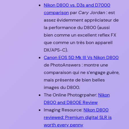
Nikon D800 vs. D3s and D7000
comparison
par
Cary Jordan
: est
assez évidemment appréciateur de
la performance du D800 (aussi
bien comme un excellent reflex FX
que comme un très bon appareil
DX/APS-C).
Canon EOS 5D Mk III Vs Nikon D800
de PhotoAnswers : montre une
comparaison qui ne s’engage guère,
mais présente de bien belles
images du D800.
The Online Photogrpaher:
Nikon
D800 and D800E Review
Imaging Resource:
Nikon D800
reviewed: Premium digital SLR is
worth every penny