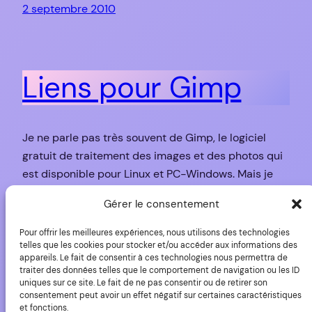
2 septembre 2010
Liens pour Gimp
Je ne parle pas très souvent de Gimp, le logiciel
gratuit de traitement des images et des photos qui
est disponible pour Linux et PC-Windows. Mais je
n’en remarque pas moins quelques informations
Gérer le consentement
intéressantes. Comme je ne voulais pas les garder
sous le coude indéfiniment, voici une volée de
Pour offrir les meilleures expériences, nous utilisons des technologies
petites informations ou de liens utiles…
telles que les cookies pour stocker et/ou accéder aux informations des
appareils. Le fait de consentir à ces technologies nous permettra de
7 mai 2010
traiter des données telles que le comportement de navigation ou les ID
uniques sur ce site. Le fait de ne pas consentir ou de retirer son
consentement peut avoir un effet négatif sur certaines caractéristiques
et fonctions.