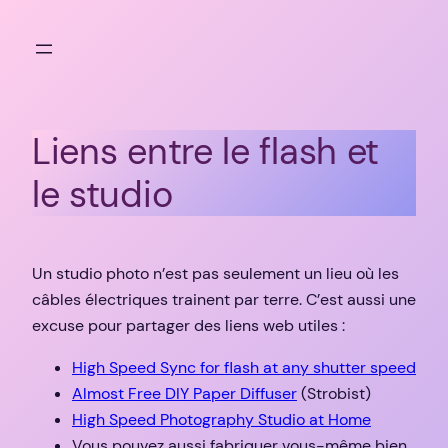
Aller
au
contenu
Liens entre le flash et
le studio
Un studio photo n’est pas seulement un lieu où les
câbles électriques trainent par terre. C’est aussi une
excuse pour partager des liens web utiles :
High Speed Sync for flash at any shutter speed
Almost Free DIY Paper Diffuser
(Strobist)
High Speed Photography Studio at Home
Vous pouvez aussi fabriquer vous-même bien