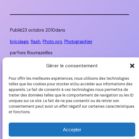
Publié
23 octobre 2010
dans
bricolage
, 
flash
, 
Photo pro
, 
Photographier
par
Yves Roumazeilles
Gérer le consentement
Étiquettes :
Pour offrir les meilleures expériences, nous utilisons des technologies
flash
, 
studio
telles que les cookies pour stocker et/ou accéder aux informations des
appareils. Le fait de consentir à ces technologies nous permettra de
traiter des données telles que le comportement de navigation ou les ID
uniques sur ce site. Le fait de ne pas consentir ou de retirer son
consentement peut avoir un effet négatif sur certaines caractéristiques
et fonctions.
YLovePhoto
Accepter
Copyright (C) 2006-20225 Yves Roumazeilles – Tous