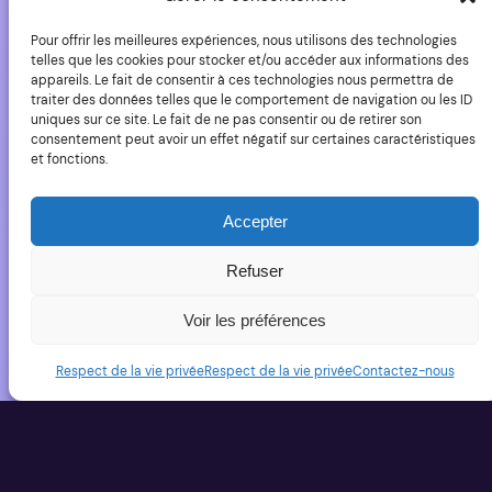
Pour offrir les meilleures expériences, nous utilisons des technologies
telles que les cookies pour stocker et/ou accéder aux informations des
appareils. Le fait de consentir à ces technologies nous permettra de
traiter des données telles que le comportement de navigation ou les ID
uniques sur ce site. Le fait de ne pas consentir ou de retirer son
consentement peut avoir un effet négatif sur certaines caractéristiques
et fonctions.
Les meilleurs
Accepter
objectifs reflex
Refuser
Nikon
pour la photo
Voir les préférences
animalière
Respect de la vie privée
Respect de la vie privée
Contactez-nous
Nikon : le plus gros vendeur d’appareils photo
numériques (pour une bonne part grâce à ses