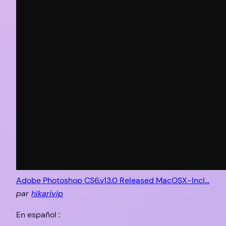
Adobe Photoshop CS6.v13.0 Released MacOSX-Incl…
par
hikarivip
En español :