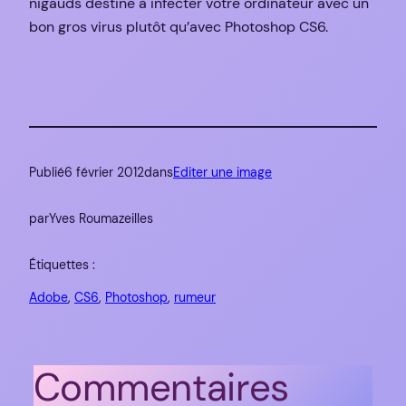
nigauds destiné à infecter votre ordinateur avec un
bon gros virus plutôt qu’avec Photoshop CS6.
Publié
6 février 2012
dans
Editer une image
par
Yves Roumazeilles
Étiquettes :
Adobe
, 
CS6
, 
Photoshop
, 
rumeur
Commentaires