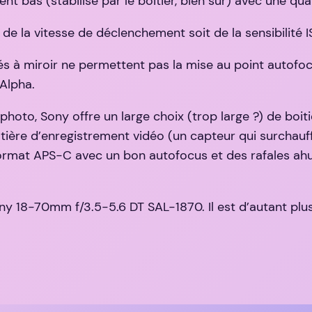
bas (stabilisé par le boitier, bien sûr) avec une quali
t de la vitesse de déclenchement soit de la sensibilité I
 à miroir ne permettent pas la mise au point autofocus
 Alpha.
hoto, Sony offre un large choix (trop large ?) de boit
ière d’enregistrement vidéo (un capteur qui surchauffe
format APS-C avec un bon autofocus et des rafales ahur
y 18-70mm f/3.5-5.6 DT SAL-1870. Il est d’autant plus 