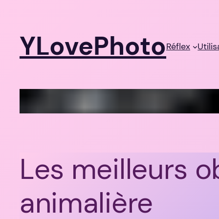
Aller
au
YLovePhoto
contenu
Réflex
Utili
Les meilleurs ob
animalière