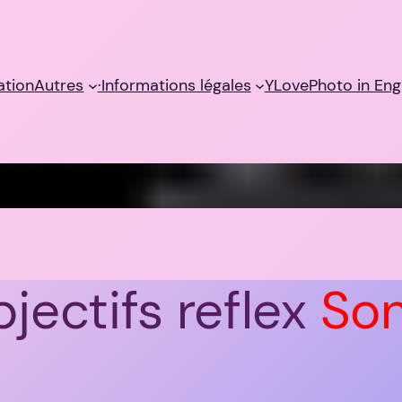
sation
Autres
·Informations légales
YLovePhoto in Eng
jectifs reflex
So