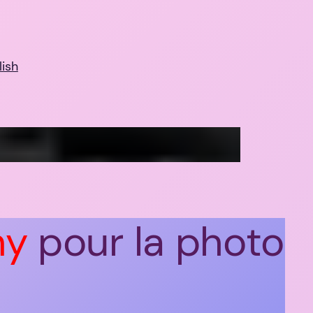
lish
ny
pour la photo