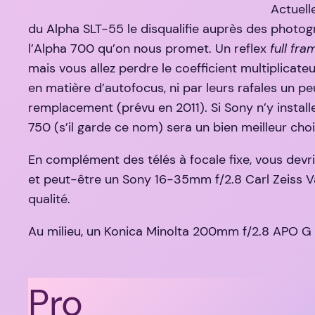
Actuell
du Alpha SLT-55 le disqualifie auprès des photog
l’Alpha 700 qu’on nous promet. Un reflex
full fra
mais vous allez perdre le coefficient multiplicate
en matière d’autofocus, ni par leurs rafales un p
remplacement (prévu en 2011). Si Sony n’y install
750 (s’il garde ce nom) sera un bien meilleur choi
En complément des télés à focale fixe, vous de
et peut-être un Sony 16-35mm f/2.8 Carl Zeiss Va
qualité.
Au milieu, un Konica Minolta 200mm f/2.8 APO G A
Pro