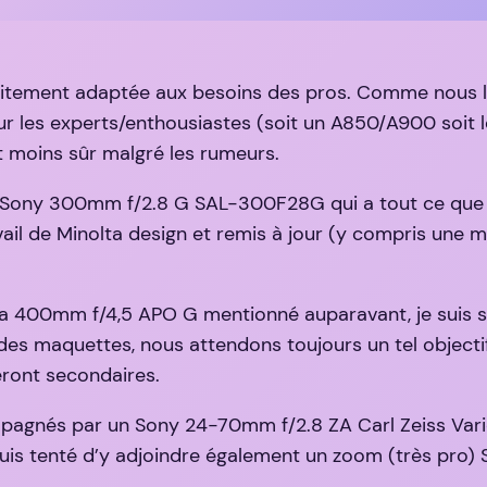
itement adaptée aux besoins des pros. Comme nous l’av
ur les experts/enthousiastes (soit un A850/A900 soit 
st moins sûr malgré les rumeurs.
rs le Sony 300mm f/2.8 G SAL-300F28G qui a tout ce que 
vail de Minolta design et remis à jour (y compris une 
lta 400mm f/4,5 APO G mentionné auparavant, je suis
maquettes, nous attendons toujours un tel objectif (s
eront secondaires.
mpagnés par un Sony 24-70mm f/2.8 ZA Carl Zeiss Va
 suis tenté d’y adjoindre également un zoom (très p