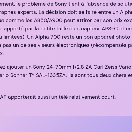
ement, le problème de Sony tient à l’absence de solutio
raphes experts. La décision doit se faire entre un Alp
me
comme les A850/A900 peut attirer par son prix exc
ur apporté par la petite taille d’un capteur APS-C et c
eu limitées). Un Alpha 700 reste un bon appareil photo 
e pas un de ses viseurs électroniques (récompensés pa
x.
vriez ajouter un Sony 24-70mm f/2.8 ZA Carl Zeiss V
rio Sonnar T* SAL-1635ZA. Ils sont tous deux chers et
F apporterait aussi un télé relativement court.