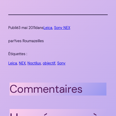
Publié
3 mai 2011
dans
Leica
, 
Sony NEX
par
Yves Roumazeilles
Étiquettes :
Leica
, 
NEX
, 
Noctilux
, 
objectif
, 
Sony
Commentaires