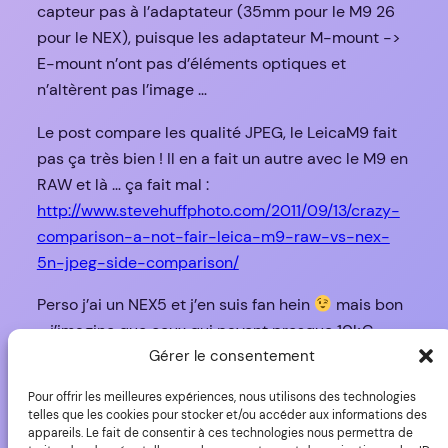
capteur pas à l’adaptateur (35mm pour le M9 26
pour le NEX), puisque les adaptateur M-mount ->
E-mount n’ont pas d’éléments optiques et
n’altèrent pas l’image …
Le post compare les qualité JPEG, le LeicaM9 fait
pas ça très bien ! Il en a fait un autre avec le M9 en
RAW et là … ça fait mal :
http://www.stevehuffphoto.com/2011/09/13/crazy-
comparison-a-not-fair-leica-m9-raw-vs-nex-
5n-jpeg-side-comparison/
Perso j’ai un NEX5 et j’en suis fan hein
mais bon
… j’imagine que ceux qui payent presque 10k€
dans un appareil tout carré et pas pratique, ben ils
Gérer le consentement
attendent quelque chose en retour quoi ! ^^
Pour offrir les meilleures expériences, nous utilisons des technologies
telles que les cookies pour stocker et/ou accéder aux informations des
appareils. Le fait de consentir à ces technologies nous permettra de