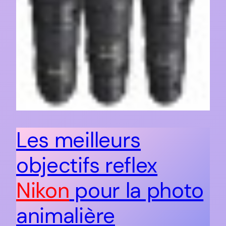
Les meilleurs
objectifs reflex
Nikon
pour la photo
animalière