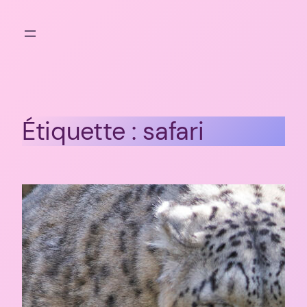
Aller
au
contenu
Étiquette :
safari